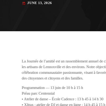
play_arrow
Derek Bullard
JUNE 13, 2026
today
play_arrow
Tuning into the Future as École Vision Sherbrooke Raises 
Derek Bullard
La Journée de l’amitié est un rassemblement annuel de ci
les artisans de Lennoxville et des environs. Notre objecti
célébration communautaire passionnante, visant à favori
des citoyennes et citoyens et des familles.
Programmation — 13 juin de 10 h à 15 h
Préau parc Centennial
• Atelier de danse – École Cadence : 13 h 45 à 14 h 30
• Xltrax : atelier de DJ et danse en ligne : 14 h 45 à 15 h