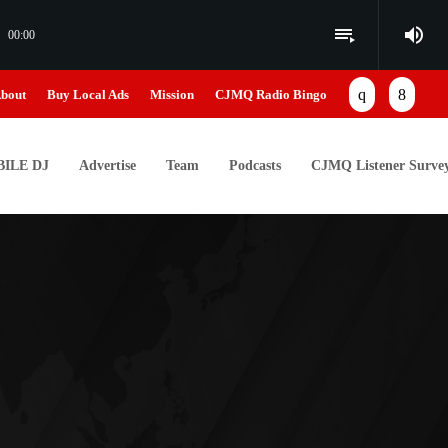
volume_up
playlist_play
00:00
bout
Buy Local Ads
Mission
CJMQ Radio Bingo
ILE DJ
Advertise
Team
Podcasts
CJMQ Listener Surve